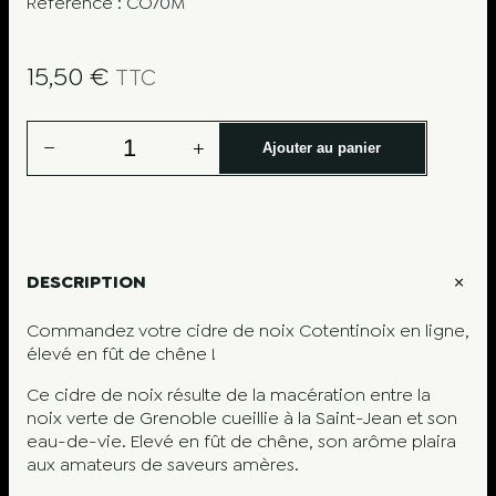
Référence :
CO70M
15,50
€
TTC
q
−
+
Ajouter au panier
u
a
n
t
i
t
DESCRIPTION
é
d
Commandez votre cidre de noix Cotentinoix en ligne,
e
élevé en fût de chêne !
C
o
Ce cidre de noix résulte de la macération entre la
t
noix verte de Grenoble cueillie à la Saint-Jean et son
e
eau-de-vie. Elevé en fût de chêne, son arôme plaira
n
aux amateurs de saveurs amères.
t