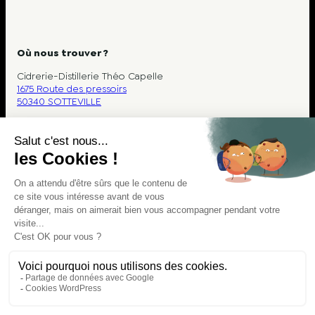
Où nous trouver ?
Cidrerie-Distillerie Théo Capelle
1675 Route des pressoirs
50340 SOTTEVILLE
Mentions légales
Politique de confidentialité
CGV
Ouverture de la Cidrerie
Lundi au samedi : 9h – 12h30 et 14h – 19h
Fermé le Dimanche et les jours fériés
Ouvert toute l’année
©
Design & Développement Pixelea
Direction artistique DGC Communication – 2025