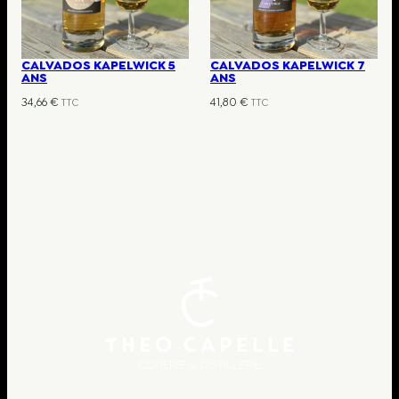
CALVADOS KAPELWICK 5
CALVADOS KAPELWICK 7
ANS
ANS
34,66
€
41,80
€
TTC
TTC