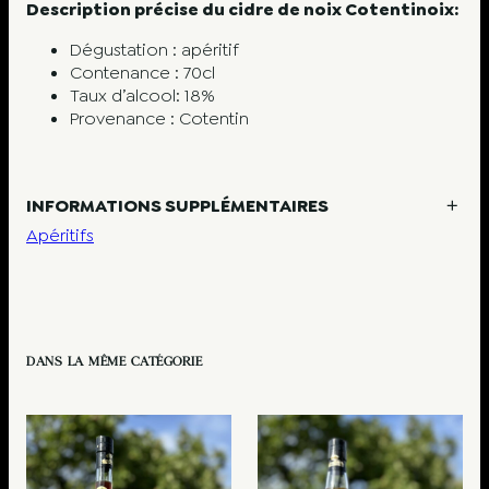
Description précise du cidre de noix Cotentinoix:
i
n
Dégustation : apéritif
o
Contenance : 70cl
i
Taux d’alcool: 18%
x
Provenance : Cotentin
7
0
c
l
INFORMATIONS SUPPLÉMENTAIRES
Apéritifs
A
Poids
1,6 kg
t
V
t
a
r
l
i
DANS LA MÊME CATÉGORIE
e
b
u
u
r
t
s