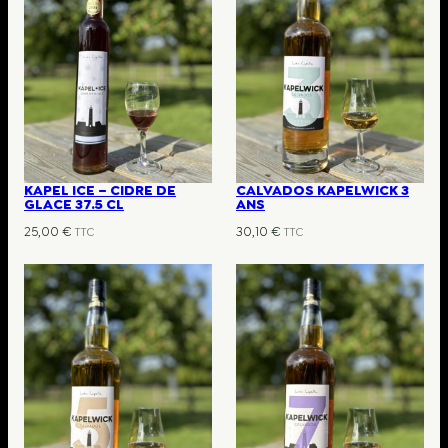
KAPEL ICE – CIDRE DE
CALVADOS KAPELWICK 3
GLACE 37.5 CL
ANS
25,00
€
30,10
€
TTC
TTC