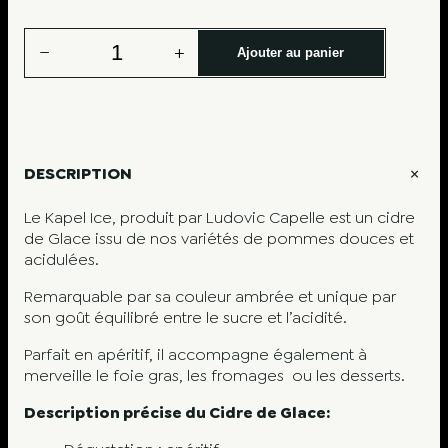
q
−
+
Ajouter au panier
u
a
n
t
i
t
DESCRIPTION
é
d
Le Kapel Ice, produit par Ludovic Capelle est un cidre
e
de Glace issu de nos variétés de pommes douces et
K
acidulées.
a
p
Remarquable par sa couleur ambrée et unique par
e
son goût équilibré entre le sucre et l’acidité.
l
Parfait en apéritif, il accompagne également à
I
merveille le foie gras, les fromages ou les desserts.
c
e
Description précise du Cidre de Glace:
–