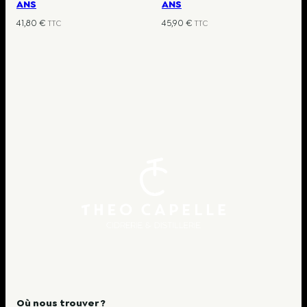
ANS
ANS
41,80
€
45,90
€
TTC
TTC
Où nous trouver ?