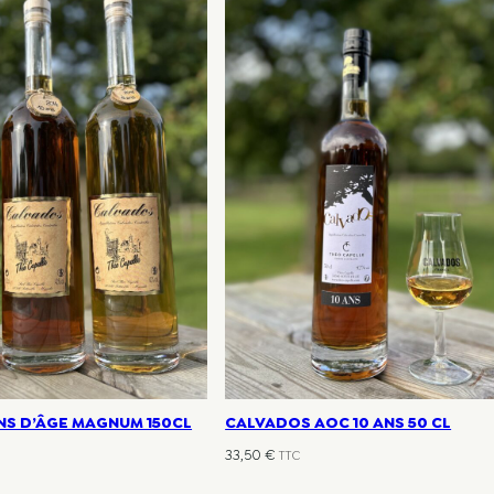
NS D’ÂGE MAGNUM 150CL
CALVADOS AOC 10 ANS 50 CL
33,50
€
TTC