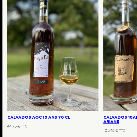
CALVADOS AOC 10 ANS 70 CL
CALVADOS 10A
ARIANE
44,75
€
TTC
105,46
€
TTC