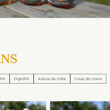
ANS
tifs
Digestifs
Autour du cidre
Coup de coeur